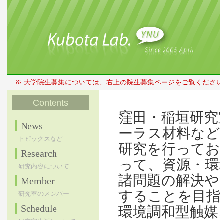
※ 大学院生募集については、右上の院生募集ページをご覧くださ
Contents
窪田・稲垣研究
News
ーラス材料など
トピックスなど
研究を行ってお
Research
って、資源・環
研究内容について
諸問題の解決や
Member
することを目
研究室のメンバー
Schedule
環境調和型触媒